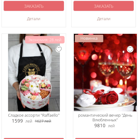
ЗАКАЗАТЬ
ЗАКАЗАТЬ
Детали
Детали
Экономия: 28 лей
Сладкое ассорти "Raffaello"
романтический вечер "День
Влюбленных"
1599
лей
1627
лей
9810
лей