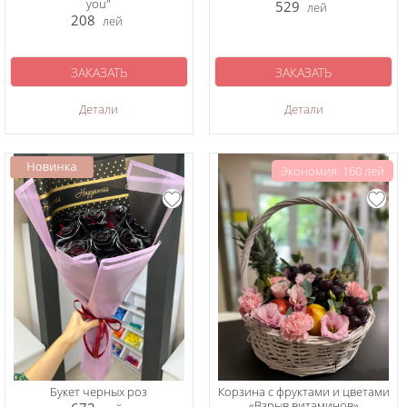
you"
529
лей
208
лей
ЗАКАЗАТЬ
ЗАКАЗАТЬ
Детали
Детали
Экономия: 160 лей
Букет черных роз
Корзина с фруктами и цветами
«Взрыв витаминов»