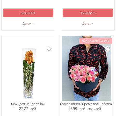
ЗАКАЗАТЬ
ЗАКАЗАТЬ
Детали
Детали
Экономия: 24 лей
Орхидея Ванда Yellow
Композиция "Время волшебства"
2277
1599
лей
лей
1623
лей