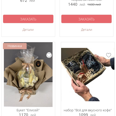
672
лей
1440
лей
1600
лей
ЗАКАЗАТЬ
ЗАКАЗАТЬ
Детали
Детали
Букет "Елисей"
набор "Всё для вкусного кофе"
1170
1099
лей
лей