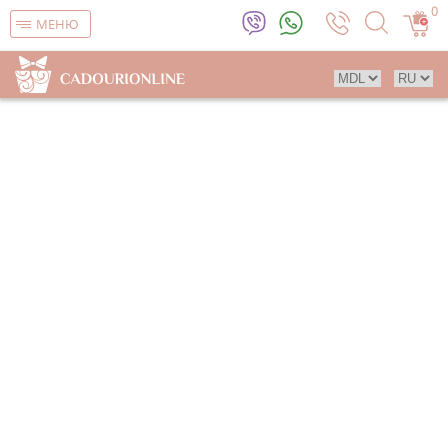
0
МЕНЮ