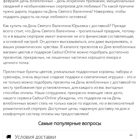
февраля! День Влюбленных – день искренних признаний, эмоциональных
свиданий и необыкновенных сюрпризов для любимых! По какой причине
нужно дарить подарки на День Святого Валентина? Наверняка, чтобы
подарить радость на лице любимого человека!
Как купить на День Святого Валентина Юрьевка с доставкой? Прежде
всего стоит, что День Святого Валентина – трогательный праздник, потому-
то и в вашем сюрпризе имеет значение не его финансовая составляющая,
а основной настрой. Он должен высказываться, или даже выкрикивать, о
ваших романтических чувствах. В каталоге презентов ко Дню влюбленных
магазин цветов и подарков CadouriOnline можно подобрать достаточно
презентов, прекрасных, не лишенных частички хорошего юмора и
ценного толка.
Прелестные букеты цветов, уникальные подарочные корзины, наборы и
сувениры, очень вкусные сладкие подарки и симпатичные игрушки – это и
не только можно подобрать презенты на День влюбленных с доставкой по
месту требования при установленных, для каждого из вас выгодных
способах оплаты. Наши сотрудники, прекрасно знающие свое дело,
нашего сервиса CadouriOnline убеждены, что подарком на на День
влюбленных может стать не только какое-то изделие, но и великолепный
романтический сюрприз. Доступные цены, надежную доставку на дом и
комфортную систему оплаты мы предоставляем!
Самые популярные вопросы
🚚 Условия доставки