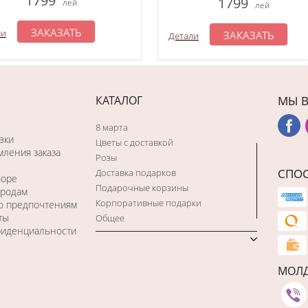
1799
1799
лей
лей
ЗАКАЗАТЬ
ли
ЗАКАЗАТЬ
Детали
КАТАЛОГ
МЫ В
8 марта
вки
Цветы с доставкой
ления заказа
Розы
СПО
Доставка подарков
боре
Подарочные корзины
ородам
Корпоративные подарки
по предпочтениям
ты
Общее
фиденциальности
МОЛ