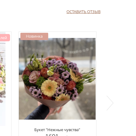
я
наша
ОСТАВИТЬ ОТЗЫВ
очно по
 невысокие
ить
 лей
Букет "Нежные чувства"
Бук