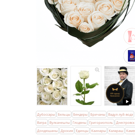
Дубоссары
Бельцы
Бендеры
Бричаны
Вадул-луй-водэ
Ватра
Вулканешты
Глодяны
Григориополь
Днестровск
Дондюшаны
Дрокия
Единцы
Каинары
Калараш
Каме