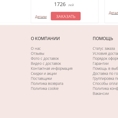
1726
лей
Дета
ЗАКАЗАТЬ
Детали
О КОМПАНИИ
ПОМОЩЬ
О нас
Статус заказа
Отзывы
Условия доста
Фото c доставок
Порядок оформ
Видео с доставок
Гарантии
Контактная информация
Помощь в вы
Скидки и акции
Доставка по г
Поставщики
Группировка 
Политика возврата
Способы опла
Политика cookie
Политика кон
Вакансии
Последний раз этот товар
купили 50 минут назад