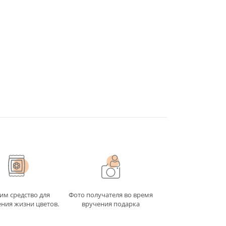
е из
енный
т онлайн
ую
й дружбе.
им средство для
Фото получателя во время
о от того,
ния жизни цветов.
вручения подарка