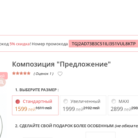
TGJ2AD73B3C51ILI351VUL8KTP
мокод
5% скидка
! Номер промокода
Композиция "Предложение"
( Оценок 1 )
лей
1. ВЫБЕРИТЕ РАЗМЕР :
Стандартный
Увеличенный
MAXI
1599
1611
лей
1999
2192
лей
2899
29
лей
лей
лей
2. СДЕЛАЙТЕ СВОЙ ПОДАРОК БОЛЕЕ ОСОБЕННЫМ
(не обязате