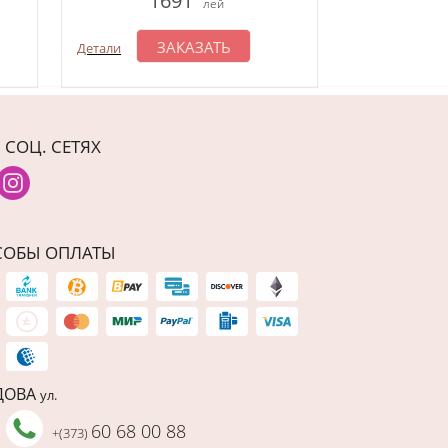
1691
1
лей
ЗАКАЗАТЬ
З
Детали
Детали
 СОЦ. СЕТЯХ
СОБЫ ОПЛАТЫ
ДОВА
ул.
60 68 00 88
+(373)