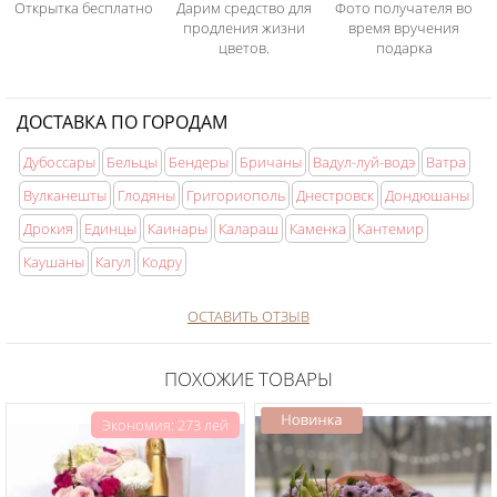
Открытка бесплатно
Дарим средство для
Фото получателя во
продления жизни
время вручения
цветов.
подарка
ДОСТАВКА ПО ГОРОДАМ
Дубоссары
Бельцы
Бендеры
Бричаны
Вадул-луй-водэ
Ватра
Вулканешты
Глодяны
Григориополь
Днестровск
Дондюшаны
Дрокия
Единцы
Каинары
Калараш
Каменка
Кантемир
Каушаны
Кагул
Кодру
ОСТАВИТЬ ОТЗЫВ
ПОХОЖИЕ ТОВАРЫ
Экономия: 273 лей