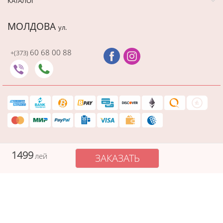
КАТАЛОГ
МОЛДОВА
ул.
60 68 00 88
+(373)
Последний раз этот товар
купили 59 минут назад
1499
лей
ЗАКАЗАТЬ
Защищенный платеж
Cadourionline сохраняет вашу платежную информацию в
безопасности, а данные вашей карты не видны никому в процессе
оплаты
Copyright © 2026. Все права защищены. Создание сайта - Studio Webmaster