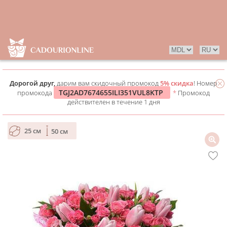
Дорогой друг,
дарим вам скидочный промокод
5% скидка
! Номер
TGJ2AD7674655ILI351VUL8KTP
промокода
*
Промокод
действителен в течение 1 дня
25 см
50 см