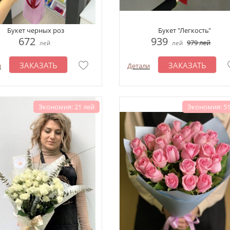
Букет черных роз
Букет "Легкость"
672
939
979
лей
лей
лей
ЗАКАЗАТЬ
ЗАКАЗАТЬ
и
Детали
Экономия: 21 лей
Экономия: 51