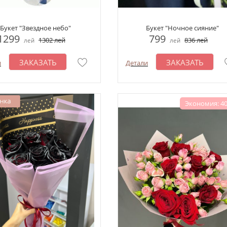
Букет "Звездное небо"
Букет "Ночное сияние"
1299
799
1302
лей
836
лей
лей
лей
ЗАКАЗАТЬ
ЗАКАЗАТЬ
и
Детали
Экономия: 40