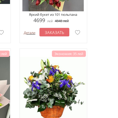
Яркий букет из 101 тюльпана
4699
4848
лей
лей
ЗАКАЗАТЬ
Детали
 лей
Экономия: 35 лей