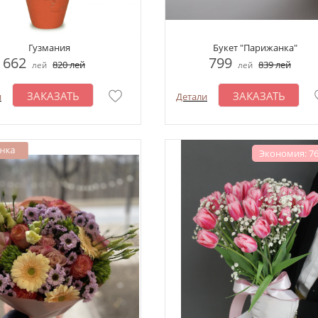
Гузмания
Букет "Парижанка"
662
799
820
лей
839
лей
лей
лей
ЗАКАЗАТЬ
ЗАКАЗАТЬ
и
Детали
Экономия: 76