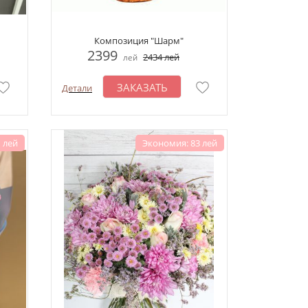
Композиция "Шарм"
2399
2434
лей
лей
ЗАКАЗАТЬ
Детали
 лей
Экономия: 83 лей