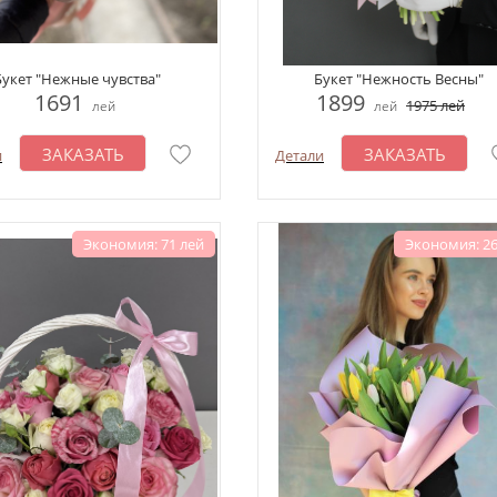
Букет "Нежные чувства"
Букет "Нежность Весны"
1691
1899
1975
лей
лей
лей
ЗАКАЗАТЬ
ЗАКАЗАТЬ
и
Детали
Экономия: 71 лей
Экономия: 26