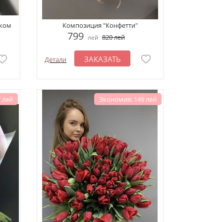
иком
Композиция "Конфетти"
799
820
лей
лей
ЗАКАЗАТЬ
Детали
 лей
Экономия: 149 лей