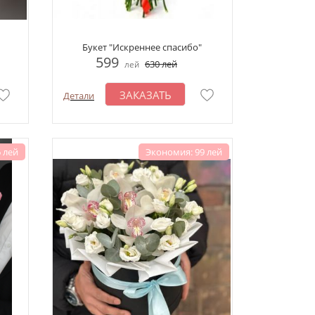
Букет "Искреннее спасибо"
599
630
лей
лей
ЗАКАЗАТЬ
Детали
 лей
Экономия: 99 лей