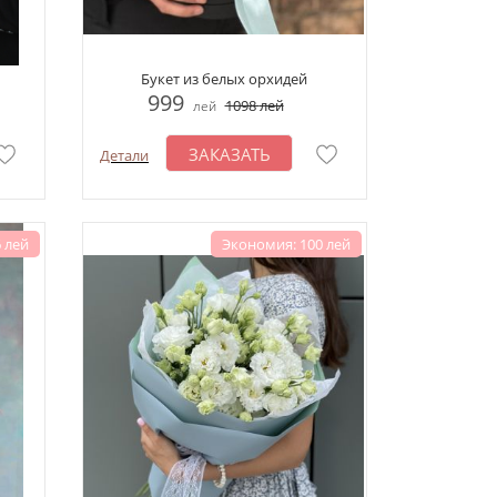
Букет из белых орхидей
999
1098
лей
лей
ЗАКАЗАТЬ
Детали
 лей
Экономия: 100 лей