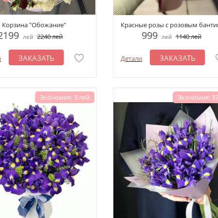
Корзина "Обожание"
Красные розы с розовым бант
2199
999
2240
лей
1140
лей
лей
лей
ЗАКАЗАТЬ
ЗАКАЗАТЬ
и
Детали
Экономия: 3 лей
Экономия: 37