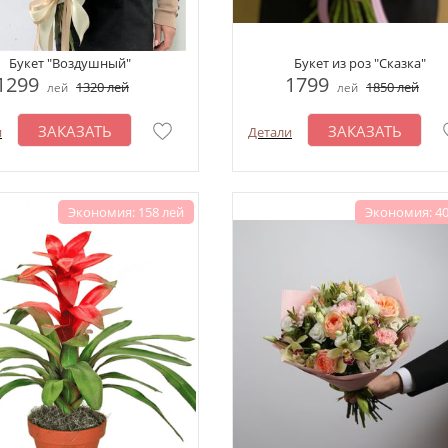
Букет "Воздушный"
Букет из роз "Сказка"
1299
1799
1320
лей
1850
лей
лей
лей
ЗАКАЗАТЬ
ЗАКАЗАТЬ
и
Детали
Экономия: 158 лей
Экономия: 40