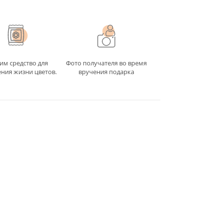
 человеку
сегда в
это
то для
дарок для
им средство для
Фото получателя во время
ния жизни цветов.
вручения подарка