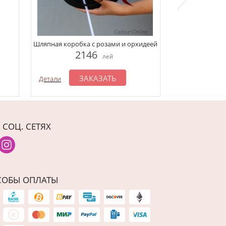
Композиция 
Шляпная коробка с розами и орхидеей
1
2146
лей
З
Детали
ЗАКАЗАТЬ
Детали
 СОЦ. СЕТЯХ
СОБЫ ОПЛАТЫ