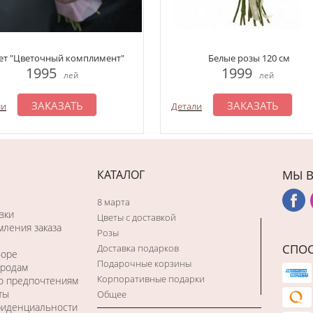
ет "Цветочный комплимент"
Белые розы 120 см
1995
1999
лей
лей
ЗАКАЗАТЬ
ЗАКАЗАТЬ
ли
Детали
КАТАЛОГ
МЫ В
8 марта
вки
Цветы с доставкой
ления заказа
Розы
СПО
Доставка подарков
боре
Подарочные корзины
ородам
Корпоративные подарки
по предпочтениям
ты
Общее
фиденциальности