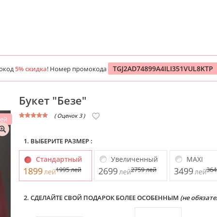
TGJ2AD74899A4ILI351VUL8KTP
мокод
5% скидка
! Номер промокода
Букет "Безе"
( Оценок 3 )
лей
1. ВЫБЕРИТЕ РАЗМЕР :
Стандартный
Увеличенный
MAXI
1899
1995
лей
2699
2759
лей
3499
36
лей
лей
лей
2. СДЕЛАЙТЕ СВОЙ ПОДАРОК БОЛЕЕ ОСОБЕННЫМ
(не обязате