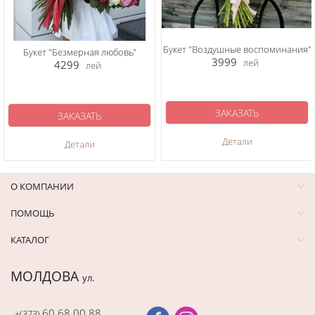
Букет "Воздушные воспоминания"
Букет "Безмерная любовь"
3999
лей
4299
лей
ЗАКАЗАТЬ
ЗАКАЗАТЬ
Детали
Детали
О КОМПАНИИ
ПОМОЩЬ
КАТАЛОГ
МОЛДОВА
ул.
60 68 00 88
+(373)