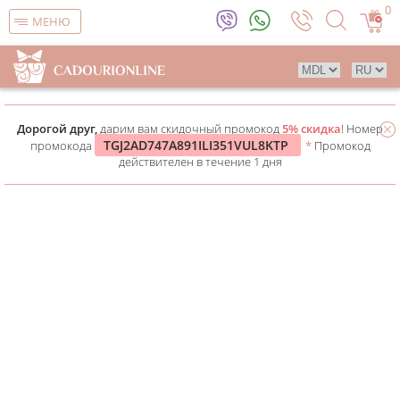
0
МЕНЮ
Дорогой друг,
дарим вам скидочный промокод
5% скидка
! Номер
TGJ2AD747A891ILI351VUL8KTP
промокода
*
Промокод
действителен в течение 1 дня