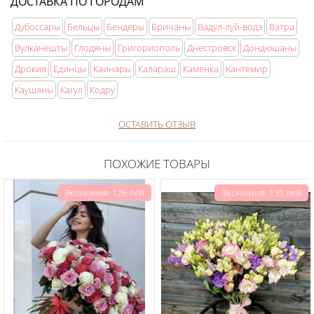
ДОСТАВКА ПО ГОРОДАМ
Дубоссары
Бельцы
Бендеры
Бричаны
Вадул-луй-водэ
Ватра
Вулканешты
Глодяны
Григориополь
Днестровск
Дондюшаны
Дрокия
Единцы
Каинары
Калараш
Каменка
Кантемир
Каушаны
Кагул
Кодру
ОСТАВИТЬ ОТЗЫВ
ПОХОЖИЕ ТОВАРЫ
Экономия: 126 лей
Экономия: 135 лей