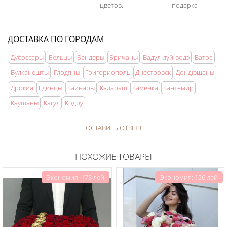
цветов.
подарка
ДОСТАВКА ПО ГОРОДАМ
Дубоссары
Бельцы
Бендеры
Бричаны
Вадул-луй-водэ
Ватра
Вулканешты
Глодяны
Григориополь
Днестровск
Дондюшаны
Дрокия
Единцы
Каинары
Калараш
Каменка
Кантемир
Каушаны
Кагул
Кодру
ОСТАВИТЬ ОТЗЫВ
ПОХОЖИЕ ТОВАРЫ
Экономия: 173 лей
Экономия: 126 лей