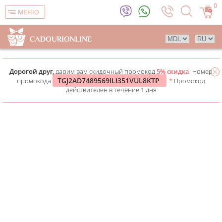
0
МЕНЮ
Дорогой друг,
дарим вам скидочный промокод
5% скидка
! Номер
TGJ2AD7489569ILI351VUL8KTP
промокода
*
Промокод
действителен в течение 1 дня