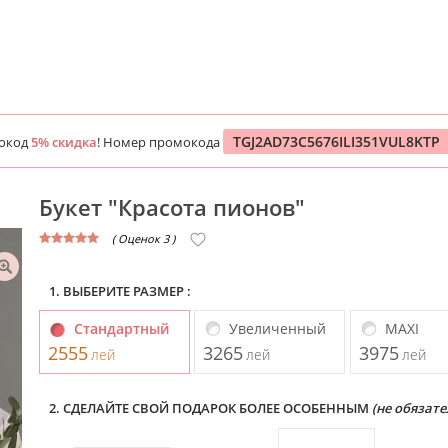
TGJ2AD73C5676ILI351VUL8KTP
мокод
5% скидка
! Номер промокода
Букет "Красота пионов"
( Оценок 3 )
1. ВЫБЕРИТЕ РАЗМЕР :
Стандартный
Увеличенный
MAXI
2555
3265
3975
лей
лей
лей
2. СДЕЛАЙТЕ СВОЙ ПОДАРОК БОЛЕЕ ОСОБЕННЫМ
(не обязате