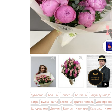
Дубоссары
Бельцы
Бендеры
Бричаны
Вадул-луй-водэ
Ватра
Вулканешты
Глодяны
Григориополь
Днестровск
Дондюшаны
Дрокия
Единцы
Каинары
Калараш
Каме