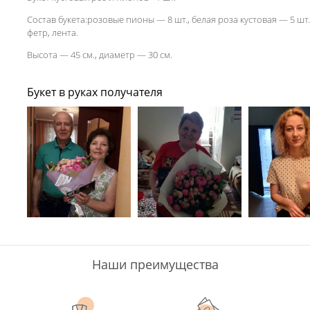
Состав букета:розовые пионы — 8 шт., белая роза кустовая — 5 шт.
фетр, лента.
Высота — 45 см., диаметр — 30 см.
Букет в руках получателя
Наши преимущества