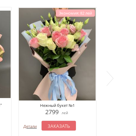
Экономия: 82 лей
"
Букет "Р
Нежный букет №1
2
2799
лей
З
ЗАКАЗАТЬ
Детали
Детали