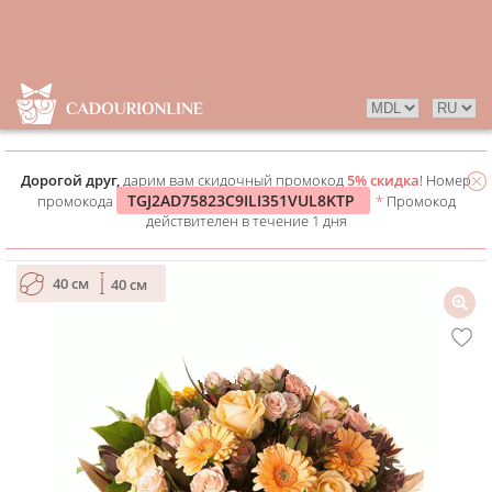
Дорогой друг,
дарим вам скидочный промокод
5% скидка
! Номер
TGJ2AD75823C9ILI351VUL8KTP
промокода
*
Промокод
действителен в течение 1 дня
40 см
40 см