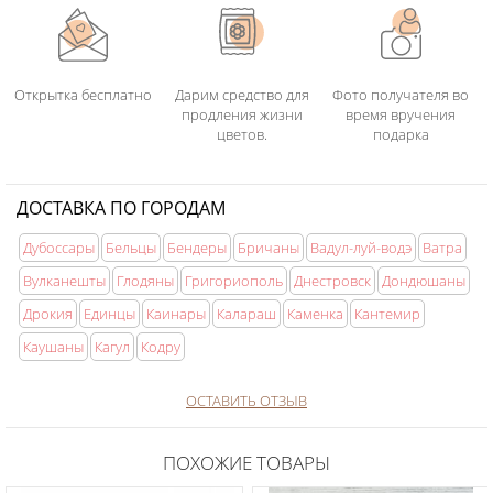
Открытка бесплатно
Дарим средство для
Фото получателя во
продления жизни
время вручения
цветов.
подарка
ДОСТАВКА ПО ГОРОДАМ
Дубоссары
Бельцы
Бендеры
Бричаны
Вадул-луй-водэ
Ватра
Вулканешты
Глодяны
Григориополь
Днестровск
Дондюшаны
Дрокия
Единцы
Каинары
Калараш
Каменка
Кантемир
Каушаны
Кагул
Кодру
ОСТАВИТЬ ОТЗЫВ
ПОХОЖИЕ ТОВАРЫ