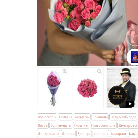
Дубоссары
Бельцы
Бендеры
Бричаны
Вадул-луй-водэ
Ватра
Вулканешты
Глодяны
Григориополь
Днестровск
Дондюшаны
Дрокия
Единцы
Каинары
Калараш
Каме