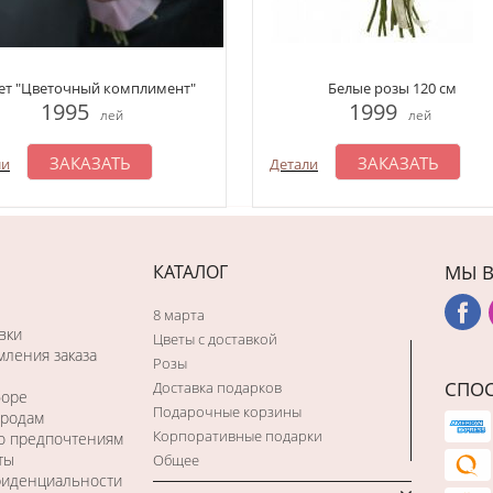
ет "Цветочный комплимент"
Белые розы 120 см
1995
1999
лей
лей
ЗАКАЗАТЬ
ЗАКАЗАТЬ
ли
Детали
КАТАЛОГ
МЫ В
8 марта
вки
Цветы с доставкой
ления заказа
Розы
СПО
Доставка подарков
боре
Подарочные корзины
ородам
Корпоративные подарки
по предпочтениям
ты
Общее
фиденциальности