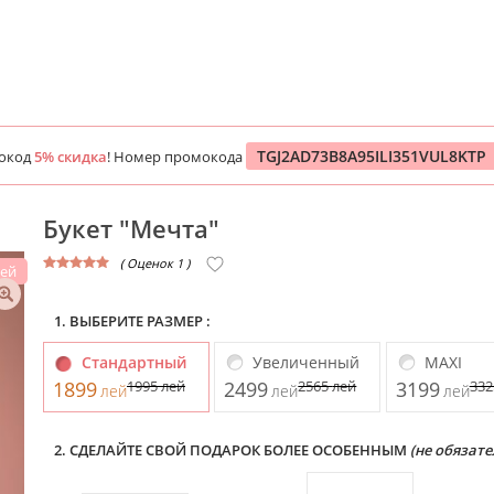
TGJ2AD73B8A95ILI351VUL8KTP
мокод
5% скидка
! Номер промокода
Букет "Мечта"
( Оценок 1 )
лей
1. ВЫБЕРИТЕ РАЗМЕР :
Стандартный
Увеличенный
MAXI
1899
1995
лей
2499
2565
лей
3199
33
лей
лей
лей
2. СДЕЛАЙТЕ СВОЙ ПОДАРОК БОЛЕЕ ОСОБЕННЫМ
(не обязате