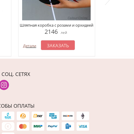
Композиция 
Шляпная коробка с розами и орхидеей
1
2146
лей
З
Детали
ЗАКАЗАТЬ
Детали
 СОЦ. СЕТЯХ
СОБЫ ОПЛАТЫ