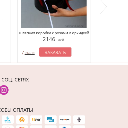
Композиция 
Шляпная коробка с розами и орхидеей
1
2146
лей
З
Детали
ЗАКАЗАТЬ
Детали
 СОЦ. СЕТЯХ
СОБЫ ОПЛАТЫ