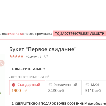
TGJ2AD75769C7ILI351VUL8KTP
мокод
5% скидка
! Номер промокода
Букет "Первое свидание"
( Оценок 1 )
1. ВЫБЕРИТЕ РАЗМЕР :
Доставка в течение 10 дней
Стандартный
Увеличенный
MAXI
1900
2480
3110
лей
лей
лей
2. СДЕЛАЙТЕ СВОЙ ПОДАРОК БОЛЕЕ ОСОБЕННЫМ
(не обязате