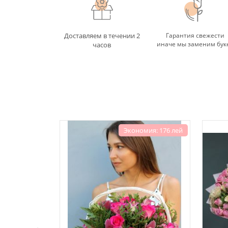
Доставляем в течении 2
Гарантия свежести
иначе мы заменим бук
часов
Экономия: 176 лей