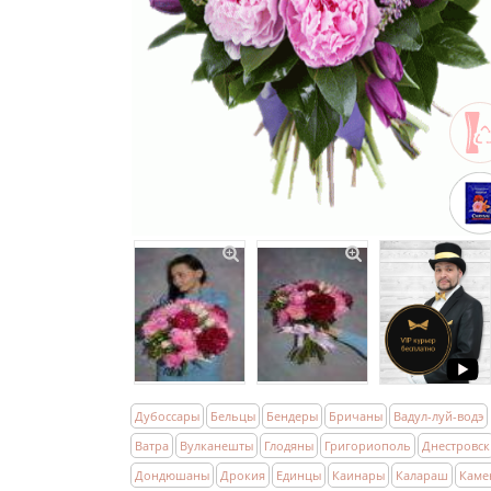
Дубоссары
Бельцы
Бендеры
Бричаны
Вадул-луй-водэ
Ватра
Вулканешты
Глодяны
Григориополь
Днестровск
Дондюшаны
Дрокия
Единцы
Каинары
Калараш
Каме