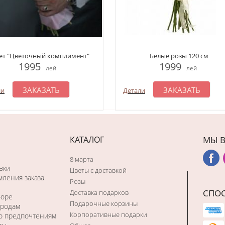
ет "Цветочный комплимент"
Белые розы 120 см
1995
1999
лей
лей
ЗАКАЗАТЬ
ЗАКАЗАТЬ
ли
Детали
КАТАЛОГ
МЫ В
8 марта
вки
Цветы с доставкой
ления заказа
Розы
СПО
Доставка подарков
боре
Подарочные корзины
ородам
Корпоративные подарки
по предпочтениям