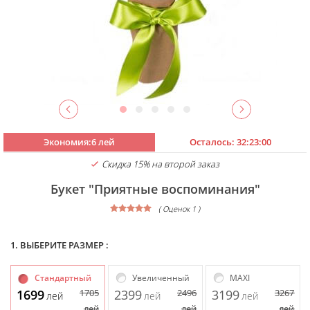
Экономия:6 лей
Осталось:
32:22:59
Скидка 15% на второй заказ
Букет "Приятные воспоминания"
( Оценок 1 )
1. ВЫБЕРИТЕ РАЗМЕР :
Стандартный
Увеличенный
MAXI
1699
1705
2399
2496
3199
3267
лей
лей
лей
лей
лей
лей