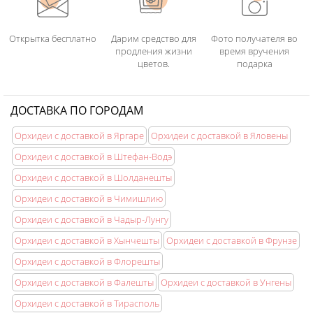
-
Дорогой букет из калл
-
Елки Кишинев
-
Цветы в конусе
Открытка бесплатно
Дарим средство для
Фото получателя во
-
Девушке на день рождения
продления жизни
время вручения
-
Эксклюзив для мамы
цветов.
подарка
-
Эксклюзив для мужчин
-
Свадьба 30 лет
-
Букет из орхидей
ДОСТАВКА ПО ГОРОДАМ
-
Торт в подарок
-
Весь ассортимент цветов на нашем сайте
Орхидеи с доставкой в Яргаре
Орхидеи с доставкой в Яловены
Орхидеи с доставкой в Штефан-Водэ
Орхидеи с доставкой в Шолданешты
Орхидеи с доставкой в Чимишлию
Орхидеи с доставкой в Чадыр-Лунгу
Орхидеи с доставкой в Хынчешты
Орхидеи с доставкой в Фрунзе
Орхидеи с доставкой в Флорешты
Орхидеи с доставкой в Фалешты
Орхидеи с доставкой в Унгены
Орхидеи с доставкой в Тирасполь