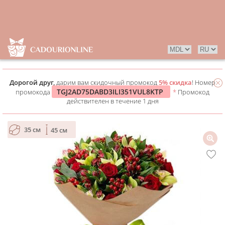
Дорогой друг,
дарим вам скидочный промокод
5% скидка
! Номер
TGJ2AD75DABD3ILI351VUL8KTP
промокода
*
Промокод
действителен в течение 1 дня
35 см
45 см