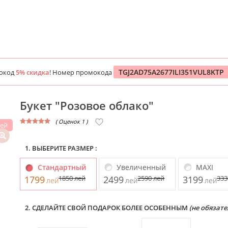
TGJ2AD75A2677ILI351VUL8KTP
мокод
5% скидка
! Номер промокода
Букет "Розовое облако"
( Оценок 1 )
лей
1. ВЫБЕРИТЕ РАЗМЕР :
Стандартный
Увеличенный
MAXI
1799
1850
лей
2499
2590
лей
3199
33
лей
лей
лей
2. СДЕЛАЙТЕ СВОЙ ПОДАРОК БОЛЕЕ ОСОБЕННЫМ
(не обязате