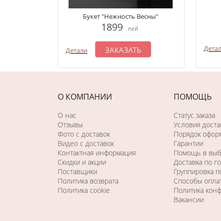
Букет "Нежность Весны"
1899
лей
Дета
ЗАКАЗАТЬ
Детали
О КОМПАНИИ
ПОМОЩЬ
О нас
Статус заказа
Отзывы
Условия доста
Фото c доставок
Порядок оформ
Видео с доставок
Гарантии
Контактная информация
Помощь в вы
Скидки и акции
Доставка по г
Поставщики
Группировка 
Политика возврата
Способы опла
Политика cookie
Политика кон
Вакансии
Последний раз этот товар
купили 59 минут назад