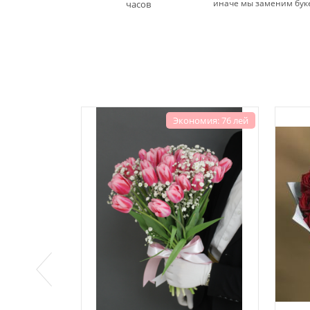
иначе мы заменим бук
часов
Экономия: 76 лей