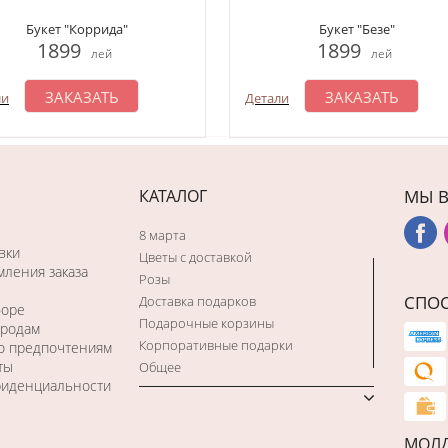
Букет "Коррида"
Букет "Безе"
1899
1899
лей
лей
ЗАКАЗАТЬ
ЗАКАЗАТЬ
ли
Детали
КАТАЛОГ
МЫ В
8 марта
вки
Цветы с доставкой
ления заказа
Розы
СПО
Доставка подарков
боре
Подарочные корзины
ородам
Корпоративные подарки
по предпочтениям
ты
Общее
фиденциальности
МОЛ