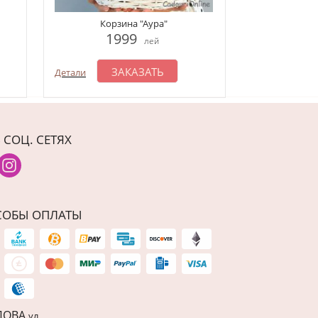
Букет "Цвет
Корзина "Аура"
1
1999
лей
З
Детали
ЗАКАЗАТЬ
Детали
 СОЦ. СЕТЯХ
СОБЫ ОПЛАТЫ
ДОВА
ул.