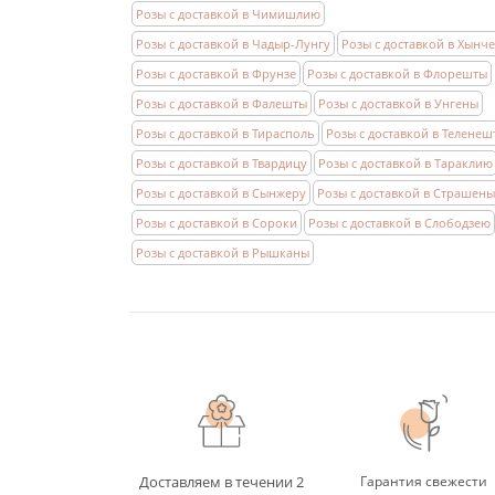
Розы с доставкой в Чимишлию
Розы с доставкой в Чадыр-Лунгу
Розы с доставкой в Хынч
Розы с доставкой в Фрунзе
Розы с доставкой в Флорешты
Розы с доставкой в Фалешты
Розы с доставкой в Унгены
Розы с доставкой в Тирасполь
Розы с доставкой в Теленеш
Розы с доставкой в Твардицу
Розы с доставкой в Тараклию
Розы с доставкой в Сынжеру
Розы с доставкой в Страшены
Розы с доставкой в Сороки
Розы с доставкой в Слободзею
Розы с доставкой в Рышканы
Доставляем в течении 2
Гарантия свежести