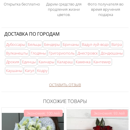
Открытка бесплатно
Дарим средство для
Фото получателя во
продления жизни
время вручения
цветов.
подарка
ДОСТАВКА ПО ГОРОДАМ
Дубоссары
Бельцы
Бендеры
Бричаны
Вадул-луй-водэ
Ватра
Вулканешты
Глодяны
Григориополь
Днестровск
Дондюшаны
Дрокия
Единцы
Каинары
Калараш
Каменка
Кантемир
Каушаны
Кагул
Кодру
ОСТАВИТЬ ОТЗЫВ
ПОХОЖИЕ ТОВАРЫ
Экономия: 100 лей
Экономия: 93 лей