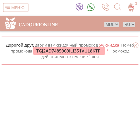
0
МЕНЮ
Дорогой друг,
дарим вам скидочный промокод
5% скидка
! Номер
TGJ2AD7485969ILI351VUL8KTP
промокода
*
Промокод
действителен в течение 1 дня