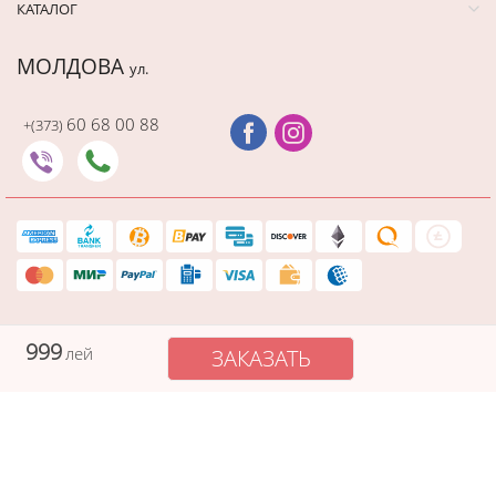
КАТАЛОГ
МОЛДОВА
ул.
60 68 00 88
+(373)
Последний раз этот товар
купили 17 минут назад
999
лей
ЗАКАЗАТЬ
Защищенный платеж
Cadourionline сохраняет вашу платежную информацию в
безопасности, а данные вашей карты не видны никому в процессе
оплаты