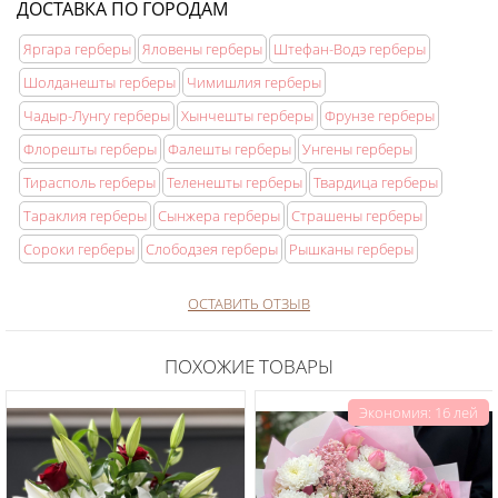
ДОСТАВКА ПО ГОРОДАМ
Яргара герберы
Яловены герберы
Штефан-Водэ герберы
Шолданешты герберы
Чимишлия герберы
Чадыр-Лунгу герберы
Хынчешты герберы
Фрунзе герберы
Флорешты герберы
Фалешты герберы
Унгены герберы
Тирасполь герберы
Теленешты герберы
Твардица герберы
Тараклия герберы
Сынжера герберы
Страшены герберы
Сороки герберы
Слободзея герберы
Рышканы герберы
ОСТАВИТЬ ОТЗЫВ
ПОХОЖИЕ ТОВАРЫ
Экономия: 16 лей