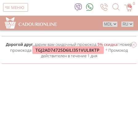
0
МЕНЮ
Дорогой друг,
дарим вам скидочный промокод
5% скидка
! Номер
TGJ2AD74725D6ILI351VUL8KTP
промокода
*
Промокод
действителен в течение 1 дня