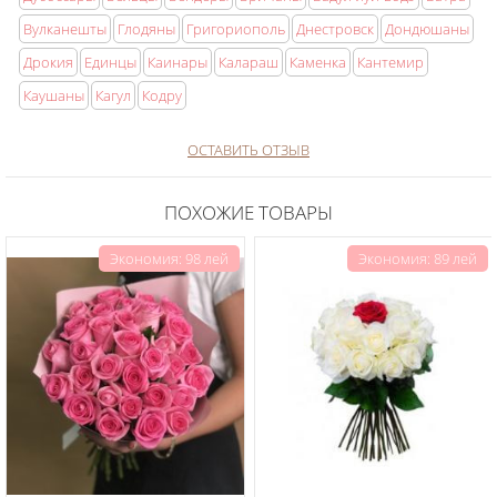
Вулканешты
Глодяны
Григориополь
Днестровск
Дондюшаны
Дрокия
Единцы
Каинары
Калараш
Каменка
Кантемир
Каушаны
Кагул
Кодру
ОСТАВИТЬ ОТЗЫВ
ПОХОЖИЕ ТОВАРЫ
Экономия: 98 лей
Экономия: 89 лей