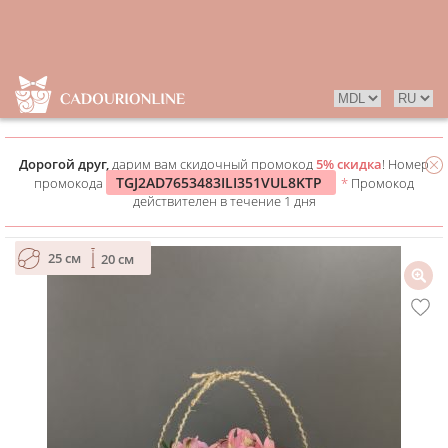
Дорогой друг,
дарим вам скидочный промокод
5% скидка
! Номер
TGJ2AD7653483ILI351VUL8KTP
промокода
*
Промокод
действителен в течение 1 дня
25 см
20 см