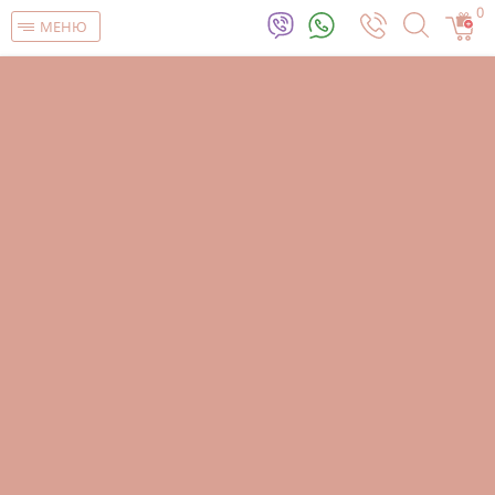
0
МЕНЮ