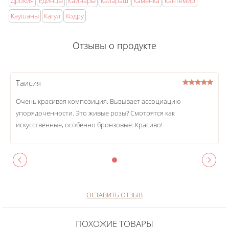
Дрокия
Единцы
Каинары
Калараш
Каменка
Кантемир
Каушаны
Кагул
Кодру
Отзывы о продукте
Таисия
Очень красивая композиция. Вызывает ассоциацию
упорядоченности. Это живые розы? Смотрятся как
искусственные, особенно бронзовые. Красиво!
ОСТАВИТЬ ОТЗЫВ
ПОХОЖИЕ ТОВАРЫ