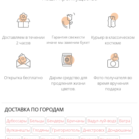
службе доставки.
Доставляем в течении
Гарантия свежести
Курьер в классическом
иначе мы заменим букет
2 часов
костюме
Открытка бесплатно
Дарим средство для
Фото получателя во
продления жизни
время вручения
цветов.
подарка
ДОСТАВКА ПО ГОРОДАМ
Дубоссары
Бельцы
Бендеры
Бричаны
Вадул-луй-водэ
Ватра
Вулканешты
Глодяны
Григориополь
Днестровск
Дондюшаны