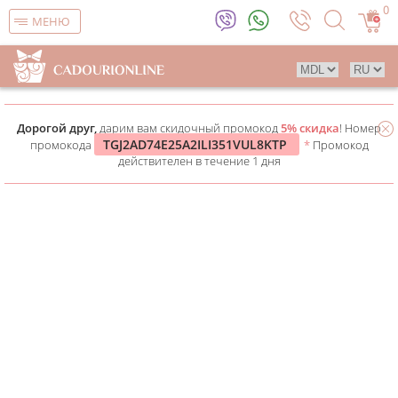
0
МЕНЮ
Дорогой друг,
дарим вам скидочный промокод
5% скидка
! Номер
TGJ2AD74E25A2ILI351VUL8KTP
промокода
*
Промокод
действителен в течение 1 дня