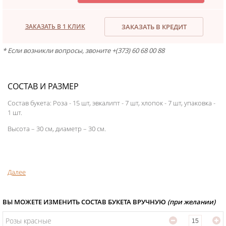
ЗАКАЗАТЬ В 1 КЛИК
ЗАКАЗАТЬ В КРЕДИТ
* Если возникли вопросы, звоните +(373) 60 68 00 88
СОСТАВ И РАЗМЕР
Состав букета: Роза - 15 шт, эвкалипт - 7 шт, хлопок - 7 шт, упаковка -
1 шт.
Высота – 30 см, диаметр – 30 см.
Далее
Розы в конусе с хлопком купить недорого
Букет цветов
– и многое другое вы можете подобрать к Розам в
ВЫ МОЖЕТЕ ИЗМЕНИТЬ СОСТАВ БУКЕТА ВРУЧНУЮ
(при желании)
конусе с хлопком. С помощью этого презента можно
продемонстрировать ваши чувства к милому вашему сердцу
Розы красные
человеку, акцентировать степень почтения или поднять настрой