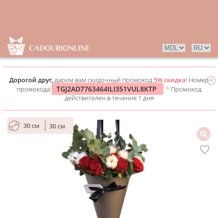
Дорогой друг,
дарим вам скидочный промокод
5% скидка
! Номер
TGJ2AD7763464ILI351VUL8KTP
промокода
*
Промокод
действителен в течение 1 дня
30 см
30 см