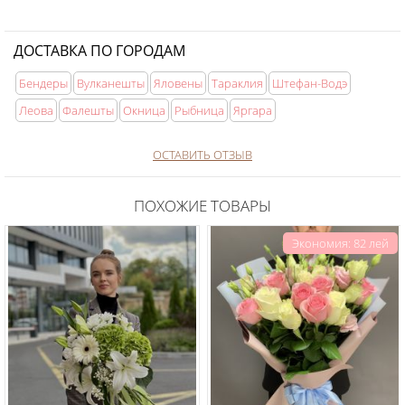
ДОСТАВКА ПО ГОРОДАМ
Бендеры
Вулканешты
Яловены
Тараклия
Штефан-Водэ
Леова
Фалешты
Окница
Рыбница
Яргара
ОСТАВИТЬ ОТЗЫВ
ПОХОЖИЕ ТОВАРЫ
Экономия: 82 лей