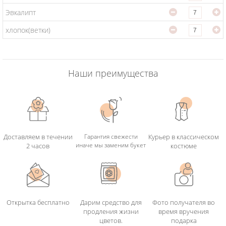
на ближайшие сутки. В магазине цветов и подарков CadouriOnline
Эвкалипт
вы можете купить сюрприз с доставкой на дом для любого события,
и в любое подходящее для вас время. Розы в конусе с хлопком,
хлопок(ветки)
привезем бережно, и всегда вовремя. Наша служба экспресс
доставки предоставляет два доступных способа доставки
оформленного вами заказа:
- в течении дня с момента оплаты заказа
Наши преимущества
- в определенное вами время
Наш онлайн магазин подарков предоставляет вам возможность
купить Розы в конусе с хлопком с доставкой всего в несколько
кликов благодаря нашей услуге доставки.
Доставляем в течении
Гарантия свежести
Курьер в классическом
иначе мы заменим букет
2 часов
костюме
Открытка бесплатно
Дарим средство для
Фото получателя во
продления жизни
время вручения
цветов.
подарка