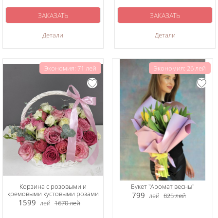
ЗАКАЗАТЬ
ЗАКАЗАТЬ
Детали
Детали
Экономия: 71 лей
Экономия: 26 лей
Корзина с розовыми и
Букет "Аромат весны"
кремовыми кустовыми розами
799
лей
825
лей
1599
лей
1670
лей