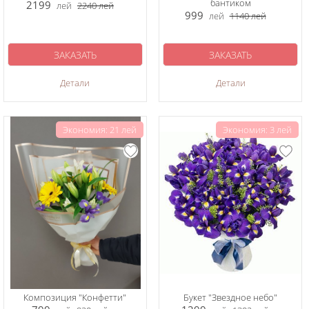
бантиком
2199
лей
2240
лей
999
лей
1140
лей
ЗАКАЗАТЬ
ЗАКАЗАТЬ
Детали
Детали
Экономия: 21 лей
Экономия: 3 лей
Композиция "Конфетти"
Букет "Звездное небо"