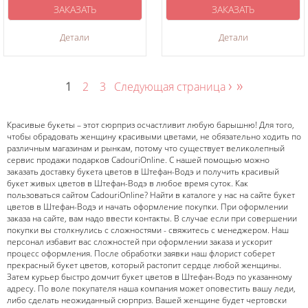
ЗАКАЗАТЬ
ЗАКАЗАТЬ
Детали
Детали
›
»
1
2
3
Следующая страница
Красивые букеты – этот сюрприз осчастливит любую барышню! Для того,
чтобы обрадовать женщину красивыми цветами, не обязательно ходить по
различным магазинам и рынкам, потому что существует великолепный
сервис продажи подарков CadouriOnline. С нашей помощью можно
заказать доставку букета цветов в Штефан-Водэ и получить красивый
букет живых цветов в Штефан-Водэ в любое время суток. Как
пользоваться сайтом CadouriOnline? Найти в каталоге у нас на сайте букет
цветов в Штефан-Водэ и начать оформление покупки. При оформлении
заказа на сайте, вам надо ввести контакты. В случае если при совершении
покупки вы столкнулись с сложностями - свяжитесь с менеджером. Наш
персонал избавит вас сложностей при оформлении заказа и ускорит
процесс оформления. После обработки заявки наш флорист соберет
прекрасный букет цветов, который растопит сердце любой женщины.
Затем курьер быстро домчит букет цветов в Штефан-Водэ по указанному
адресу. По воле покупателя наша компания может оповестить вашу леди,
либо сделать неожиданный сюрприз. Вашей женщине будет чертовски