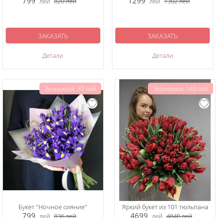
799
1299
лей
820
лей
лей
1302
лей
ЗАКАЗАТЬ
ЗАКАЗАТЬ
Детали
Детали
Экономия: 37 лей
Экономия: 149 лей
Букет "Ночное сияние"
Яркий букет из 101 тюльпана
799
4699
лей
836
лей
лей
4848
лей