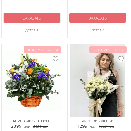
ЗАКАЗАТЬ
ЗАКАЗАТЬ
Детали
Детали
Экономия: 35 лей
Экономия: 21 лей
Композиция "Шарм"
Букет "Воздушный"
2399
1299
лей
2434
лей
лей
1320
лей