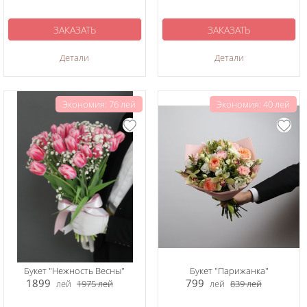
ЗАКАЗАТЬ
ЗАКАЗАТЬ
Детали
Детали
Экономия: 76 лей
Экономия: 40 лей
Букет "Нежность Весны"
Букет "Парижанка"
1899
799
лей
1975
лей
лей
839
лей