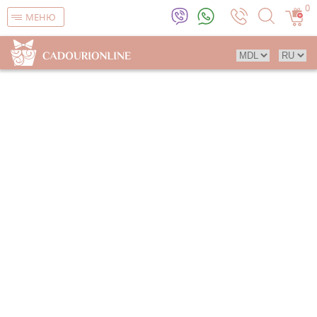
0
МЕНЮ