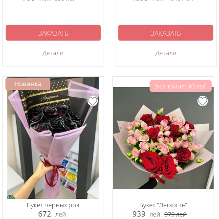
ЗАКАЗАТЬ
ЗАКАЗАТЬ
Детали
Детали
Экономия: 40 лей
Букет черных роз
Букет "Легкость"
672
939
лей
лей
979
лей