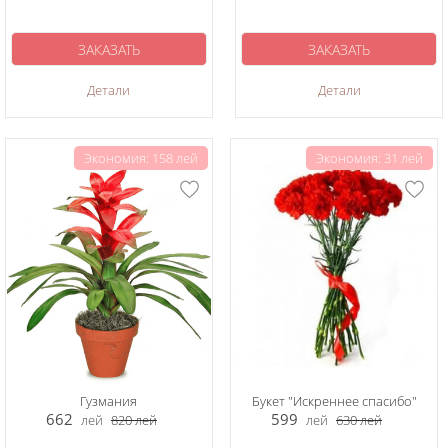
ЗАКАЗАТЬ
ЗАКАЗАТЬ
Детали
Детали
Экономия: 158 лей
Экономия: 31 лей
Гузмания
Букет "Искреннее спасибо"
662
599
лей
820
лей
лей
630
лей