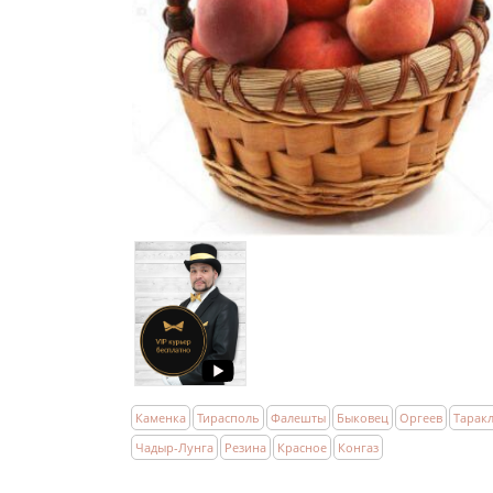
Каменка
Тирасполь
Фалешты
Быковец
Оргеев
Тарак
Чадыр-Лунга
Резина
Красное
Конгаз