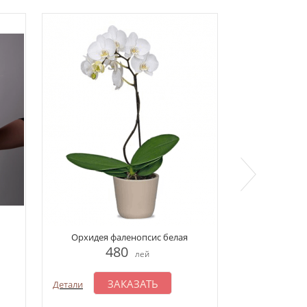
Свадеб
Орхидея фаленопсис белая
4
480
лей
З
Детали
ЗАКАЗАТЬ
Детали