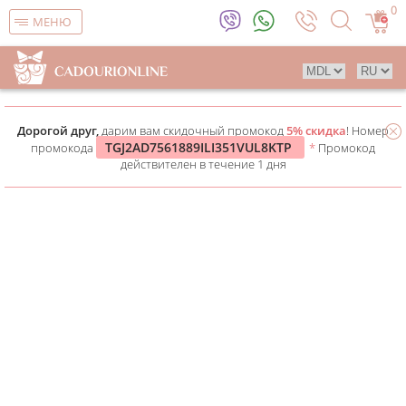
0
МЕНЮ
Дорогой друг,
дарим вам скидочный промокод
5% скидка
! Номер
TGJ2AD7561889ILI351VUL8KTP
промокода
*
Промокод
действителен в течение 1 дня