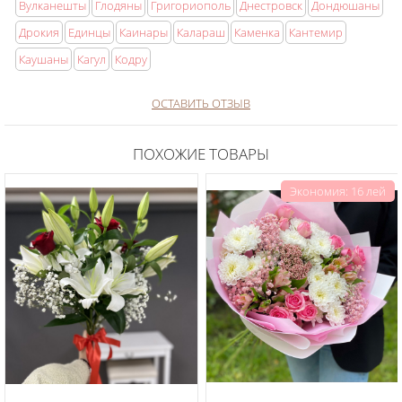
Вулканешты
Глодяны
Григориополь
Днестровск
Дондюшаны
Дрокия
Единцы
Каинары
Калараш
Каменка
Кантемир
Каушаны
Кагул
Кодру
ОСТАВИТЬ ОТЗЫВ
ПОХОЖИЕ ТОВАРЫ
Экономия: 16 лей