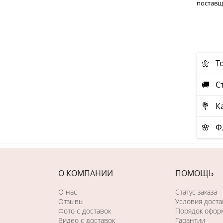
поставщ
🌼 Т
🚚 Ст
💐 Ка
🌸 Ф
О КОМПАНИИ
ПОМОЩЬ
О нас
Статус заказа
Отзывы
Условия доста
Фото c доставок
Порядок оформ
Видео с доставок
Гарантии