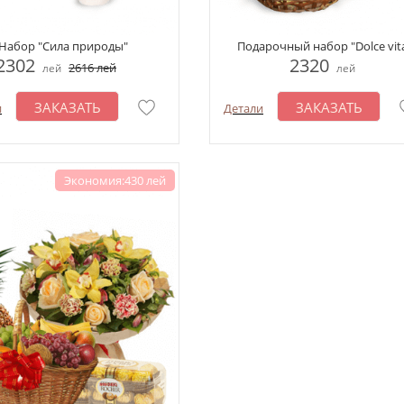
Набор "Сила природы"
Подарочный набор "Dolce vit
2302
2320
2616
лей
лей
лей
ЗАКАЗАТЬ
ЗАКАЗАТЬ
и
Детали
Экономия:430 лей