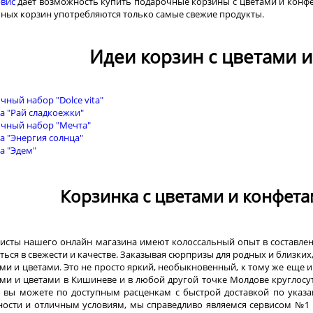
вис
дает возможность купить подарочные корзины с цветами и конфе
ных корзин употребляются только самые свежие продукты.
Идеи корзин с цветами 
чный набор "Dolce vita"
а "Рай сладкоежки"
чный набор "Мечта"
а "Энергия солнца"
а "Эдем"
Корзинка с цветами и конфетам
исты нашего онлайн магазина имеют колоссальный опыт в составле
ться в свежести и качестве. Заказывая сюрпризы для родных и близки
ми и цветами. Это не просто яркий, необыкновенный, к тому же еще 
ми и цветами в Кишиневе и в любой другой точке Молдове круглосу
 вы можете по доступным расценкам с быстрой доставкой по указан
ности и отличным условиям, мы справедливо являемся сервисом №1 в