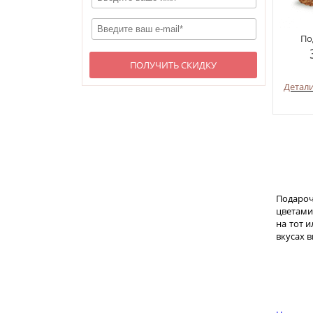
По
ПОЛУЧИТЬ СКИДКУ
Детал
Подароч
цветами
на тот 
вкусах 