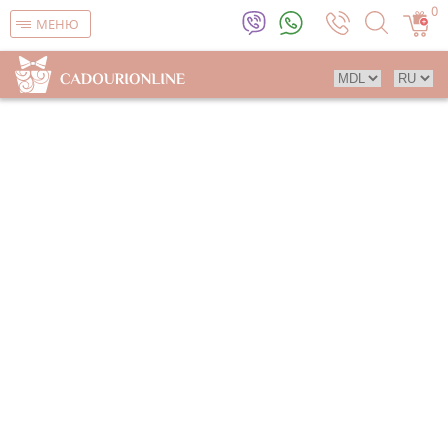
0
МЕНЮ