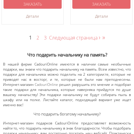
ЗАКАЗАТЬ
ЗАКАЗАТЬ
Детали
Детали
›
»
1
2
3
Следующая страница
Что подарить начальнику на память?
В нашей фирме CadouriOnline имеются в наличии самые необычные
подарки, мы знаем что подарить начальнику на память. Всем известно, что
подарки для начальника можно поделить на 2 категории:те, которые не
приводят нас в восторг, и те, которые не были нам преподнесены.
Интернет-магазин
CadouriOnline
решил разрушить это мнение и подобрал
такие подарки для начальника, которые наверняка прийдутся по душе
вашему начальству! Эти подарки начальнику не будут собирать пыль в
шкафу или на полке. Листайте каталог, подходящий вариант уже ищет
именно вас!
Что подарить богатому начальнику?
Интернет-магазин подарков CadouriOnline предоставляет возможность
найти то, что подарить начальнику в знак благодарности. Чтобы подобрать
подарки начальнику, вам достаточно посетить наш вебсайт. Практически