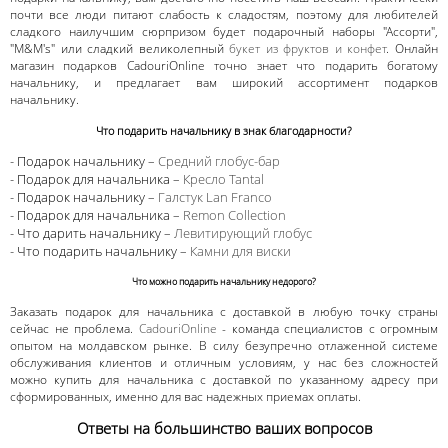
почти все люди питают слабость к сладостям, поэтому для любителей
сладкого наилучшим сюрпризом будет подарочный наборы "Ассорти",
"M&M's" или сладкий великолепный
букет из фруктов и конфет
. Онлайн
магазин подарков CadouriOnline точно знает что подарить богатому
начальнику, и предлагает вам широкий ассортимент подарков
начальнику.
Что подарить начальнику в знак благодарности?
- Подарок начальнику –
Средний глобус-бар
- Подарок для начальника –
Кресло Tantal
- Подарок начальнику –
Галстук Lan Franco
- Подарок для начальника –
Remon Collection
- Что дарить начальнику –
Левитирующий глобус
- Что подарить начальнику –
Камни для виски
Что можно подарить начальнику недорого?
Заказать подарок для начальника с доставкой в любую точку страны
сейчас не проблема.
CadouriOnline
- команда специалистов с огромным
опытом на молдавском рынке. В силу безупречно отлаженной системе
обслуживания клиентов и отличным условиям, у нас без сложностей
можно купить для начальника с доставкой по указанному адресу при
сформированных, именно для вас надежных приемах оплаты.
Ответы на большинство ваших вопросов