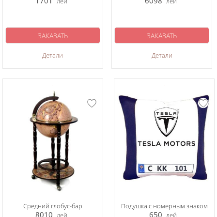
1701
6098
лей
лей
ЗАКАЗАТЬ
ЗАКАЗАТЬ
Детали
Детали
Средний глобус-бар
Подушка с номерным знаком
8010
650
лей
лей