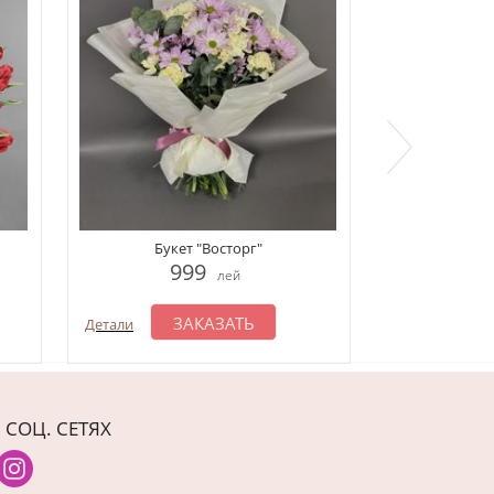
Коробочка с 
Букет "Восторг"
1
999
лей
З
Детали
ЗАКАЗАТЬ
Детали
 СОЦ. СЕТЯХ