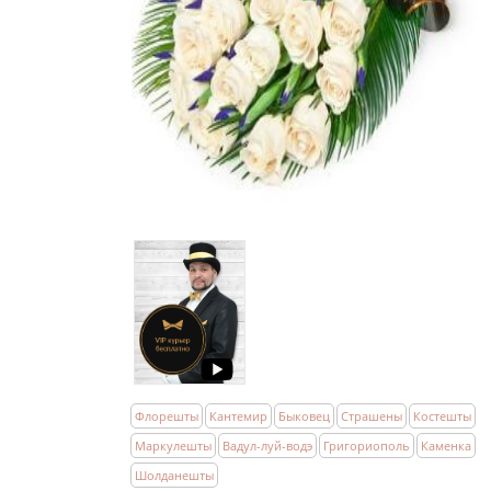
Флорешты
Кантемир
Быковец
Страшены
Костешты
Маркулешты
Вадул-луй-водэ
Григориополь
Каменка
Шолданешты