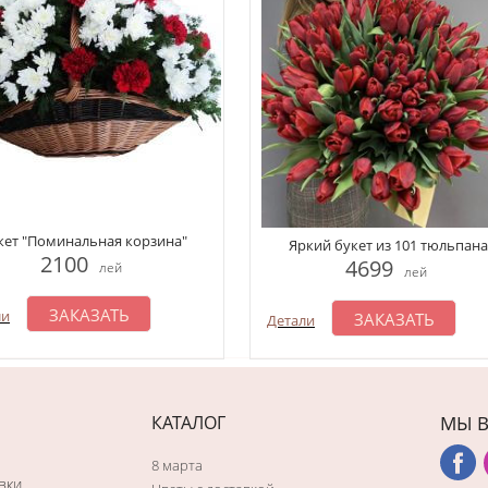
кет "Поминальная корзина"
Яркий букет из 101 тюльпана
2100
4699
лей
лей
ЗАКАЗАТЬ
ли
ЗАКАЗАТЬ
Детали
КАТАЛОГ
МЫ В
8 марта
вки