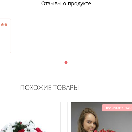
Отзывы о продукте
Как правильно выбрать трау
букет?
Мы используем различные цветы при составлении траурного буке
- красных роз и гербер;
- гвоздики и хризантемы;
- хвойных растений, обладающих тайной магией символизма;
- орхидеи, обозначающей трудный жизненный путь и высокий ду
мир;
- ирисов и лилий, ассоциирующихся с вечной памятью;
ПОХОЖИЕ ТОВАРЫ
Экономия: 149