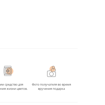
 Роз
сей
ует давно,
нуты боли,
ру чувств,
й мир. Мы
им средство для
Фото получателя во время
сов онлайн
ния жизни цветов.
вручения подарка
формируем
енность и