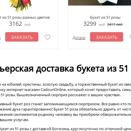
т из 51 розы разных цветов
Букет из 51 розы
3162
3299
3417
лей
лей
лей
ЗАКАЗАТЬ
ЗАКАЗАТЬ
и
Детали
ьерская доставка букета из 5
 на юбилей, крестины, золотую свадьбу, а торжественный букет из све
чку интернет-магазин CadouriOnline, который хочет предоставить са
з 51 розы. Вышеозначенный сюрприз расскажет о ваших чувствах.
ивный букет роз станет запоминающимся сюрпризом. Все равно кто по
жение духа гарантированно! Букет 51 роза обязательно дарить от чист
ажения сентиментов родному человеку вы приобрели обворожительный
 вашим услугам.
букет из 51 розы с доставкой Богичень круглосуточно по отличной цен