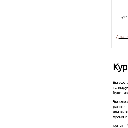
Буке
Детал
Кур
Вы идете
на выру
букет и
Эксклюз
располо
для выр
время к
Купить 