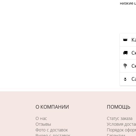
низкие 
👑 К
🚚 Ск
💐 Ск
🌷 С
О КОМПАНИИ
ПОМОЩЬ
О нас
Статус заказа
Отзывы
Условия доста
Фото c доставок
Порядок оформ
Видео с доставок
Гарантии