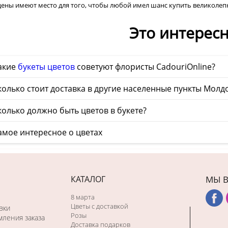
цены имеют место для того, чтобы любой имел шанс купить великолепн
Это интерес
акие
букеты цветов
советуют флористы CadouriOnline?
олько стоит доставка в другие населенные пункты Молд
олько должно быть цветов в букете?
амое интересное о цветах
КАТАЛОГ
МЫ В
8 марта
Цветы с доставкой
вки
Розы
ления заказа
Доставка подарков