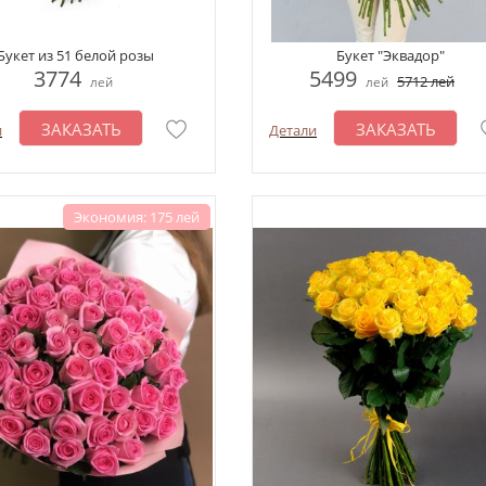
Букет из 51 белой розы
Букет "Эквадор"
3774
5499
5712
лей
лей
лей
ЗАКАЗАТЬ
ЗАКАЗАТЬ
и
Детали
Экономия: 175 лей