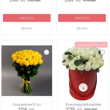
2999
3599
лей
3162
лей
лей
3774
лей
ЗАКАЗАТЬ
ЗАКАЗАТЬ
Детали
Детали
Экономия: 192 лей
Розы жёлтые 51 шт
Розы в круглой коробке
3264
3799
лей
лей
3991
лей