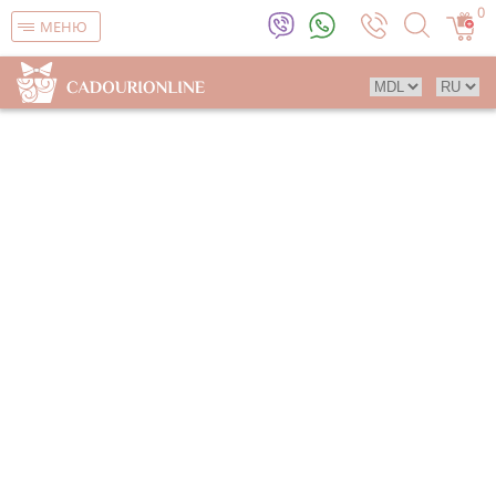
0
МЕНЮ