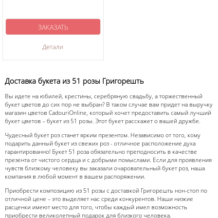
ЗАКАЗАТЬ
Детали
Доставка букета из 51 розы Григорешть
Вы идете на юбилей, крестины, серебряную свадьбу, а торжественный
букет цветов до сих пор не выбран? В таком случае вам придет на выручку
магазин цветов CadouriOnline, который хочет предоставить самый лучший
букет цветов – букет из 51 розы. Этот букет расскажет о вашей дружбе.
Чудесный букет роз станет ярким презентом. Независимо от того, кому
подарить данный букет из свежих роз - отличное расположение духа
гарантированно! Букет 51 роза обязательно преподносить в качестве
презента от чистого сердца и с добрыми помыслами. Если для проявления
чувств близкому человеку вы заказали очаровательный букет роз, наша
компания в любой момент в вашем распоряжении.
Приобрести композицию из 51 розы с доставкой Григорешть нон-стоп по
отличной цене – это выделяет нас среди конкурентов. Наши низкие
расценки имеют место для того, чтобы каждый имел возможность
приобрести великолепный подарок для близкого человека.