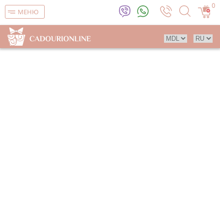
0
МЕНЮ