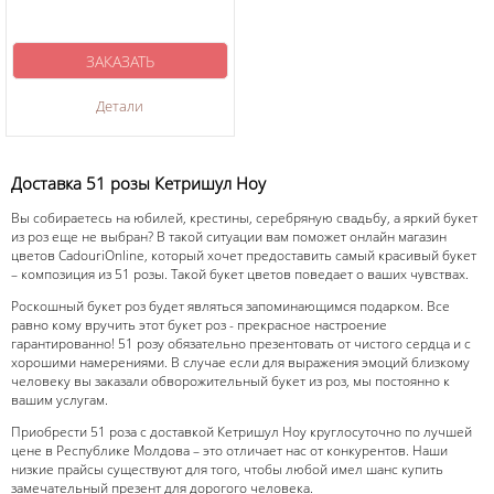
ЗАКАЗАТЬ
Детали
Доставка 51 розы Кетришул Ноу
Вы собираетесь на юбилей, крестины, серебряную свадьбу, а яркий букет
из роз еще не выбран? В такой ситуации вам поможет онлайн магазин
цветов CadouriOnline, который хочет предоставить самый красивый букет
– композиция из 51 розы. Такой букет цветов поведает о ваших чувствах.
Роскошный букет роз будет являться запоминающимся подарком. Все
равно кому вручить этот букет роз - прекрасное настроение
гарантированно! 51 розу обязательно презентовать от чистого сердца и с
хорошими намерениями. В случае если для выражения эмоций близкому
человеку вы заказали обворожительный букет из роз, мы постоянно к
вашим услугам.
Приобрести 51 роза с доставкой Кетришул Ноу круглосуточно по лучшей
цене в Республике Молдова – это отличает нас от конкурентов. Наши
низкие прайсы существуют для того, чтобы любой имел шанс купить
замечательный презент для дорогого человека.