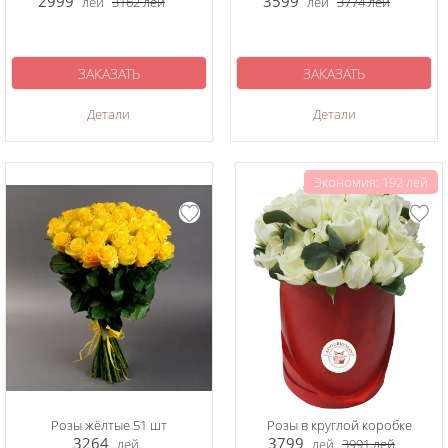
2999
3599
лей
3162
лей
лей
3774
лей
ЗАКАЗАТЬ
ЗАКАЗАТЬ
Детали
Детали
Экономия: 192 лей
Розы жёлтые 51 шт
Розы в круглой коробке
3264
3799
лей
лей
3991
лей