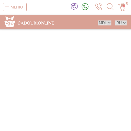
0
МЕНЮ