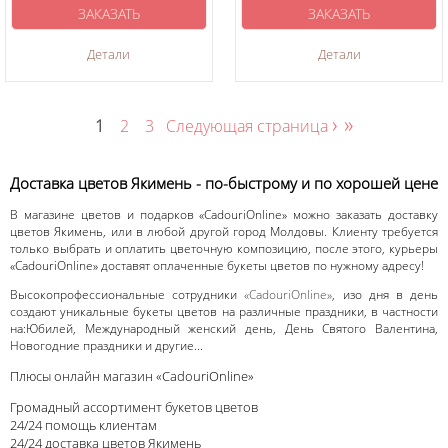
ЗАКАЗАТЬ
ЗАКАЗАТЬ
Детали
Детали
›
»
1
2
3
Следующая страница
Доставка цветов Якимень - по-быстрому и по хорошей цене
В магазине цветов и подарков «CadouriOnline» можно заказать доставку
цветов Якимень, или в любой другой город Молдовы. Клиенту требуется
только выбрать и оплатить цветочную композицию, после этого, курьеры
«CadouriOnline» доставят оплаченные букеты цветов по нужному адресу!
Высокопрофессиональные сотрудники
«CadouriOnline»
, изо дня в день
создают уникальные букеты цветов на различные праздники, в частности
на:Юбилей, Международный женский день, День Святого Валентина,
Новогодние праздники и другие...
Плюсы онлайн магазин «CadouriOnline»
Громадный ассортимент букетов цветов
24/24 помощь клиентам
24/24 доставка цветов Якимень