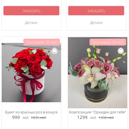
ЗАКАЗАТЬ
ЗАКАЗАТЬ
Детали
Детали
Экономия: 36 лей
Экономия: 59 лей
Букет из красных роз в конусе
Композиция "Орхидеи для тебя"
999
1299
лей
1035
лей
лей
1358
лей