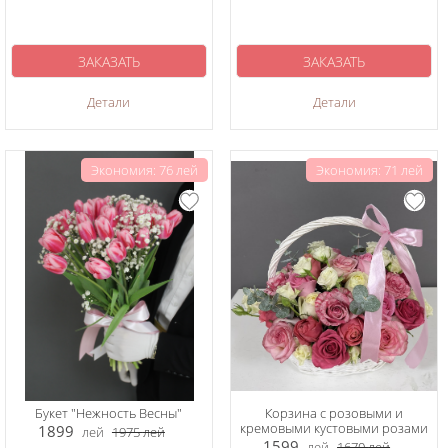
ЗАКАЗАТЬ
ЗАКАЗАТЬ
Детали
Детали
Экономия: 76 лей
Экономия: 71 лей
Букет "Нежность Весны"
Корзина с розовыми и
кремовыми кустовыми розами
1899
лей
1975
лей
1599
лей
1670
лей