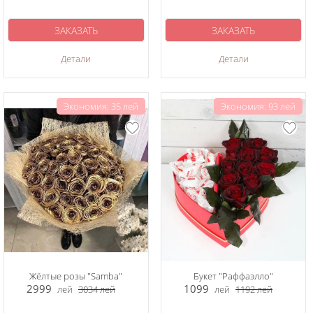
ЗАКАЗАТЬ
ЗАКАЗАТЬ
Детали
Детали
Экономия: 35 лей
Экономия: 93 лей
Жёлтые розы "Samba"
Букет "Раффаэлло"
2999
1099
лей
3034
лей
лей
1192
лей