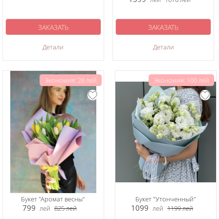
ЗАКАЗАТЬ
ЗАКАЗАТЬ
Детали
Детали
Экономия: 26 лей
Экономия: 100 лей
Букет "Аромат весны"
Букет "Утонченный"
799
1099
лей
825
лей
лей
1199
лей