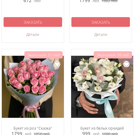
672
1799
лей
лей
1882
лей
ЗАКАЗАТЬ
ЗАКАЗАТЬ
Детали
Детали
Экономия: 51 лей
Экономия: 99 лей
Букет из роз "Сказка"
Букет из белых орхидей
1799
999
лей
1850
лей
лей
1098
лей