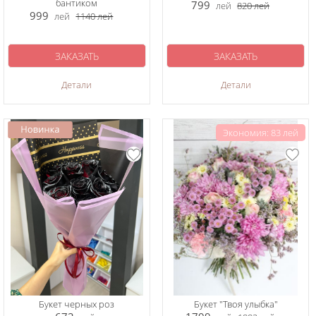
бантиком
799
лей
820
лей
999
лей
1140
лей
ЗАКАЗАТЬ
ЗАКАЗАТЬ
Детали
Детали
Экономия: 83 лей
Букет черных роз
Букет "Твоя улыбка"