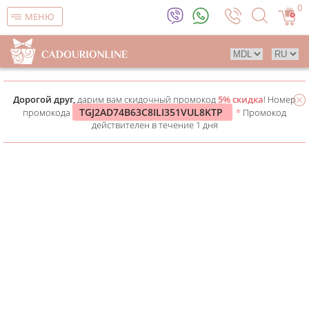
0
МЕНЮ
Дорогой друг,
дарим вам скидочный промокод
5% скидка
! Номер
TGJ2AD74B63C8ILI351VUL8KTP
промокода
*
Промокод
действителен в течение 1 дня