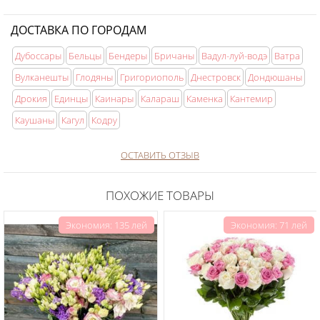
-
Необычные букеты
-
Парню на 23 Февраля
ДОСТАВКА ПО ГОРОДАМ
-
На годовщину свадьбы
-
Ребенку девочке на 2 года
Дубоссары
Бельцы
Бендеры
Бричаны
Вадул-луй-водэ
Ватра
-
Букет из гвоздик
-
Большой плюшевый медведь
Вулканешты
Глодяны
Григориополь
Днестровск
Дондюшаны
-
Подарки для взрослых
Дрокия
Единцы
Каинары
Калараш
Каменка
Кантемир
Каушаны
Кагул
Кодру
ОСТАВИТЬ ОТЗЫВ
ПОХОЖИЕ ТОВАРЫ
Экономия: 135 лей
Экономия: 71 лей