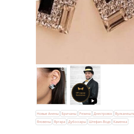
Новые Анены
Бричаны
Резина
Днестровск
Вулканешт
Яловены
Яргара
Дубоссары
Штефан-Водэ
Каменка