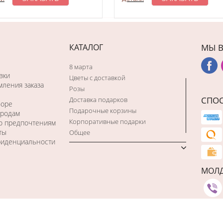
КАТАЛОГ
МЫ В
8 марта
вки
Цветы с доставкой
ления заказа
Розы
СПО
Доставка подарков
боре
Подарочные корзины
ородам
Корпоративные подарки
по предпочтениям
ты
Общее
фиденциальности
МОЛ