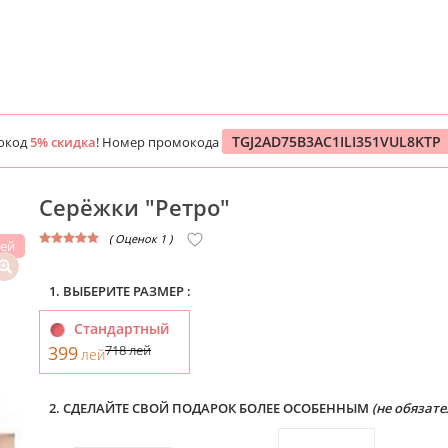
TGJ2AD75B3AC1ILI351VUL8KTP
окод
5% скидка
! Номер промокода
Серёжки "Ретро"
( Оценок 1 )
лей
1. ВЫБЕРИТЕ РАЗМЕР :
Стандартный
399
718
лей
лей
2. СДЕЛАЙТЕ СВОЙ ПОДАРОК БОЛЕЕ ОСОБЕННЫМ
(не обязате