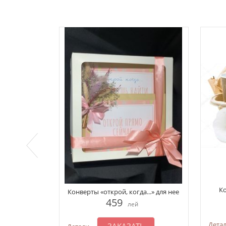
Ко
Конверты «открой, когда...» для нее
459
лей
Дета
ЗАКАЗАТЬ