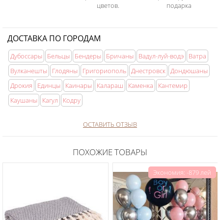
цветов.
подарка
ДОСТАВКА ПО ГОРОДАМ
Дубоссары
Бельцы
Бендеры
Бричаны
Вадул-луй-водэ
Ватра
Вулканешты
Глодяны
Григориополь
Днестровск
Дондюшаны
Дрокия
Единцы
Каинары
Калараш
Каменка
Кантемир
Каушаны
Кагул
Кодру
ОСТАВИТЬ ОТЗЫВ
ПОХОЖИЕ ТОВАРЫ
Экономия: -879 лей