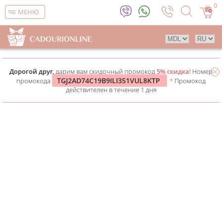
0
МЕНЮ
Дорогой друг,
дарим вам скидочный промокод
5% скидка
! Номер
TGJ2AD74C19B9ILI351VUL8KTP
промокода
*
Промокод
действителен в течение 1 дня