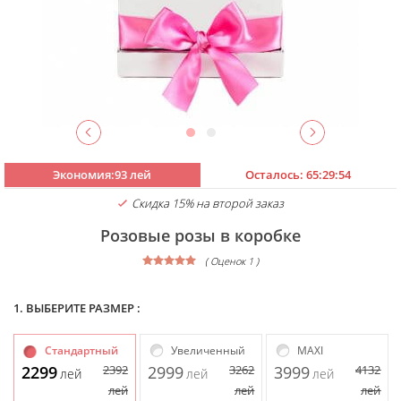
Экономия:93 лей
Осталось:
65:29:54
Скидка 15% на второй заказ
Розовые розы в коробке
( Оценок 1 )
1. ВЫБЕРИТЕ РАЗМЕР :
Стандартный
Увеличенный
MAXI
2299
2392
2999
3262
3999
4132
лей
лей
лей
лей
лей
лей