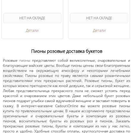
НЕТ НА СКЛАДЕ
НЕТ НА СКЛАДЕ
Детали
Детали
Пионы розовые доставка букетов
Розовые
пионы
представляют собой великолепные, очаровательные и
благоухающие майские цветы. Вообще пионы ценны свои благоприятным
воздействием на окружающую атмосферу и некоторыми лечебными
свойствами. Пионы розовые по праву являются самыми романтичными
представителями этих прекрасных растений. Розовые пионы, букет из
которых можно преподнести как юной девушке, так и серьезной женщине.
Любая представительница прекрасного пола не сможет устоять перед
красотой и очарованием этих цветов. Даже небольшой букет розовых
пионов подарит улыбки самой вдумчивой женщине и заставит поверить в
сказку. В интернет-магазине CadouriOnline вы можете розовые пионы
купить по привлекательным ценам. В нашем ассортименте представлены
оригинальные и очаровательные букеты и композиции из розовых
пионов, восхитительные букеты из розовых роз и пионов. Заказать
прекрасные розовые пионы, букеты и композиции из них у нас легко,
просто и удобно. Удобные способы оплаты, круглосуточная доставка по