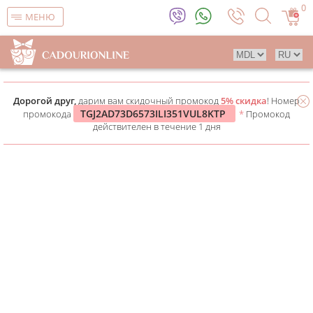
0
МЕНЮ
Дорогой друг,
дарим вам скидочный промокод
5% скидка
! Номер
TGJ2AD73D6573ILI351VUL8KTP
промокода
*
Промокод
действителен в течение 1 дня