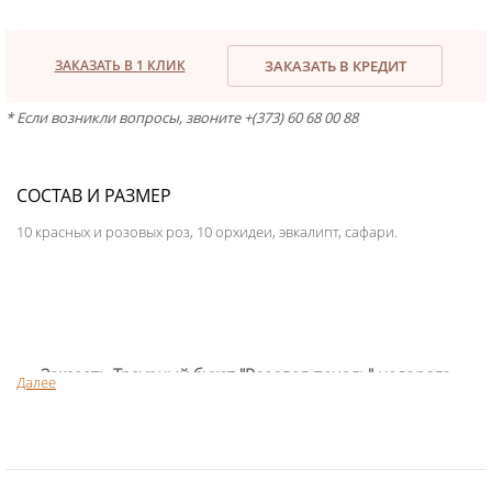
ЗАКАЗАТЬ В 1 КЛИК
ЗАКАЗАТЬ В КРЕДИТ
* Если возникли вопросы, звоните +(373) 60 68 00 88
СОСТАВ И РАЗМЕР
10 красных и розовых роз, 10 орхидеи, эвкалипт, сафари.
Заказать Траурный букет "Розовая печаль" недорого
Далее
Традиция возлагать траурные букеты к могиле усопшего существует
давно, как знак уважения, бесконечной любви и нетленной памяти.
В минуты боли, тоски и отчаяния цветы поддерживают, передают
широкую палитру чувств, помогают достойной проститься с душой,