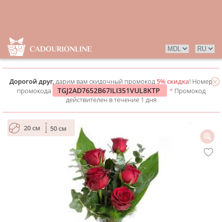
Дорогой друг,
дарим вам скидочный промокод
5% скидка
! Номер
TGJ2AD7652B67ILI351VUL8KTP
промокода
*
Промокод
действителен в течение 1 дня
20 см
50 см