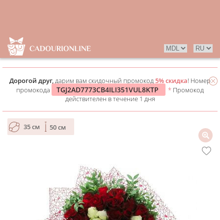
Дорогой друг,
дарим вам скидочный промокод
5% скидка
! Номер
TGJ2AD7773CB4ILI351VUL8KTP
промокода
*
Промокод
действителен в течение 1 дня
35 см
50 см