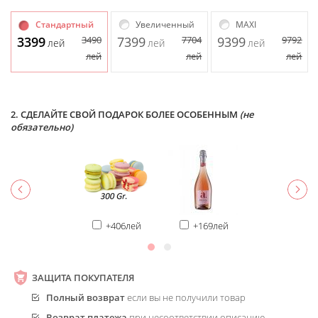
Стандартный
Увеличенный
MAXI
3399
3490
7399
7704
9399
9792
лей
лей
лей
лей
лей
лей
2. СДЕЛАЙТЕ СВОЙ ПОДАРОК БОЛЕЕ ОСОБЕННЫМ
(не
обязательно)
+406лей
+169лей
ЗАЩИТА ПОКУПАТЕЛЯ
Полный возврат
если вы не получили товар
Возврат платежа
при несоответствии описанию