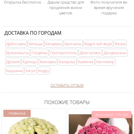
Открытка бесплатно
Дарим средство для
Фото получателя во
продления жизни
время вручения
цветов.
подарка
ДОСТАВКА ПО ГОРОДАМ
Дубоссары
Бельцы
Бендеры
Бричаны
Вадул-луй-водэ
Ватра
Вулканешты
Глодяны
Григориополь
Днестровск
Дондюшаны
Дрокия
Единцы
Каинары
Калараш
Каменка
Кантемир
Каушаны
Кагул
Кодру
ОСТАВИТЬ ОТЗЫВ
ПОХОЖИЕ ТОВАРЫ
Экономия: 175 лей