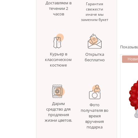
Доставляем в
Гарантия
течении 2
свежести
часов
иначе мы
заменим букет
Показыва
Курьер в
Открытка
классическом
бесплатно
костюме
Дарим
Фото
средство для
получателя во
продления
время
жизни цветов.
вручения
подарка