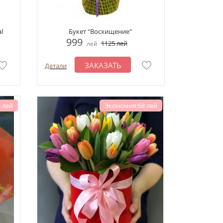
l
Букет "Восхищение"
999
1125
лей
лей
ЗАКАЗАТЬ
Детали
 лей
Экономия:68 лей