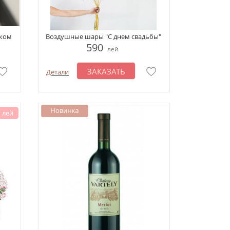
иком
Воздушные шары "С днем свадьбы"
590
лей
ЗАКАЗАТЬ
Детали
 лей