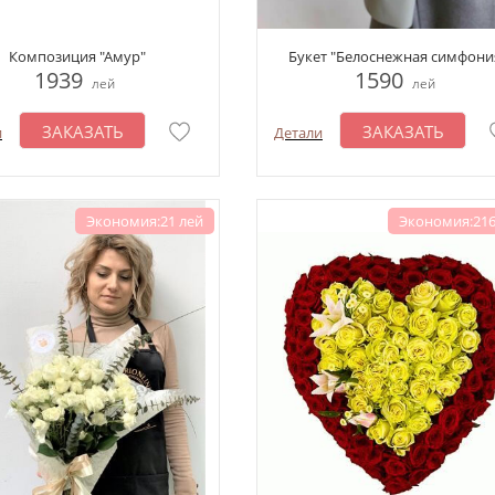
Композиция "Амур"
Букет "Белоснежная симфони
1939
1590
лей
лей
ЗАКАЗАТЬ
ЗАКАЗАТЬ
и
Детали
Экономия:21 лей
Экономия:216