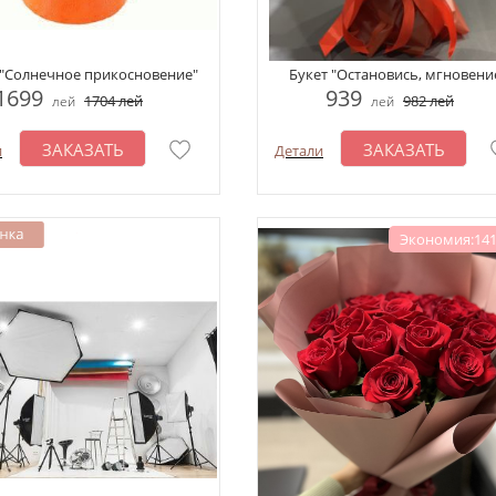
 "Солнечное прикосновение"
Букет "Остановись, мгновени
1699
939
1704
лей
982
лей
лей
лей
ЗАКАЗАТЬ
ЗАКАЗАТЬ
и
Детали
Экономия:141