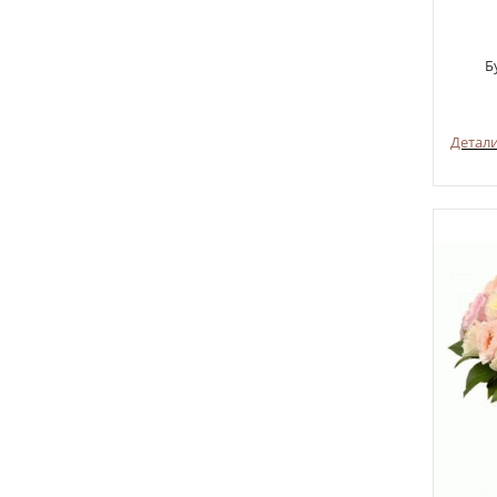
Б
Детал