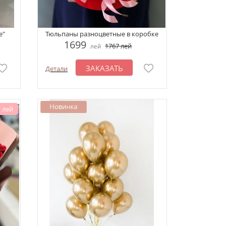
е"
Тюльпаны разноцветные в коробке
1699
1767
лей
лей
ЗАКАЗАТЬ
Детали
 лей