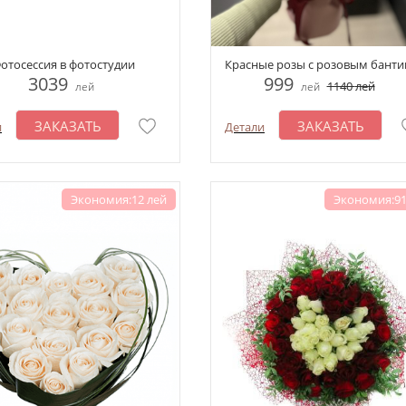
отосессия в фотостудии
Красные розы с розовым бант
3039
999
1140
лей
лей
лей
ЗАКАЗАТЬ
ЗАКАЗАТЬ
и
Детали
Экономия:12 лей
Экономия:91