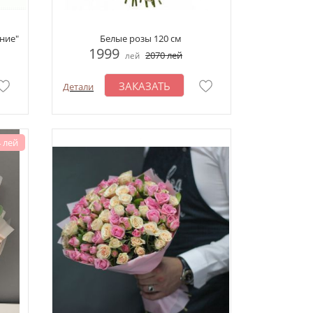
ние"
Белые розы 120 см
1999
2070
лей
лей
ЗАКАЗАТЬ
Детали
 лей