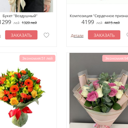
Букет "Воздушный"
Композиция "Сердечное призна
1299
4199
1320
лей
4415
лей
лей
лей
ЗАКАЗАТЬ
ЗАКАЗАТЬ
и
Детали
Экономия:51 лей
Экономия:94