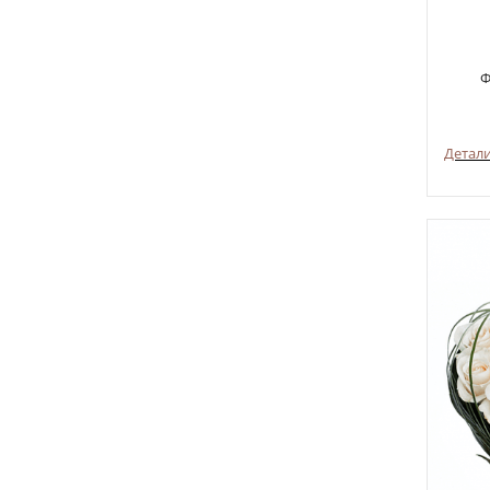
Ф
Детал