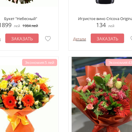
Букет "Небесный"
Игристое вино Cricova Origina
1899
134
1984
лей
лей
лей
ЗАКАЗАТЬ
ЗАКАЗАТЬ
и
Детали
Экономия:5 лей
Экономия:43