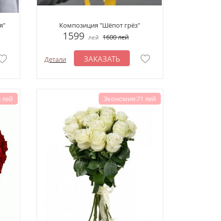
я"
Композиция "Шёпот грёз"
1599
1600
лей
лей
ЗАКАЗАТЬ
Детали
 лей
Экономия:71 лей